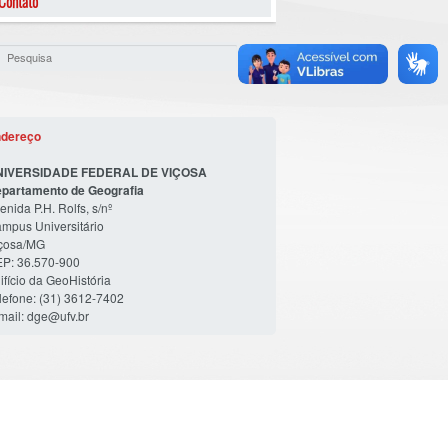
Contato
dereço
NIVERSIDADE FEDERAL DE VIÇOSA
partamento de Geografia
enida P.H. Rolfs, s/nº
mpus Universitário
çosa/MG
P: 36.570-900
ifício da GeoHistória
lefone: (31) 3612-7402
mail: dge@ufv.br