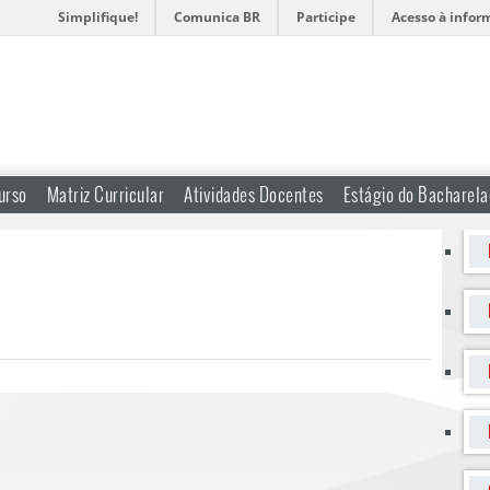
Simplifique!
Comunica BR
Participe
Acesso à infor
urso
Matriz Curricular
Atividades Docentes
Estágio do Bacharel