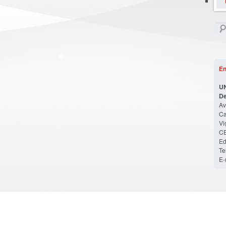
En
U
De
Av
Ca
Vi
CE
Ed
Te
E-