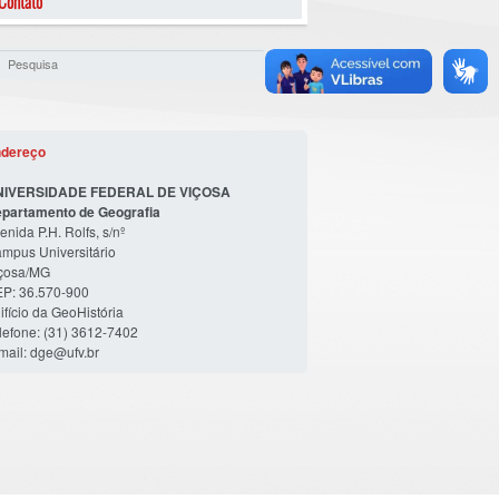
Contato
dereço
NIVERSIDADE FEDERAL DE VIÇOSA
partamento de Geografia
enida P.H. Rolfs, s/nº
mpus Universitário
çosa/MG
P: 36.570-900
ifício da GeoHistória
lefone: (31) 3612-7402
mail: dge@ufv.br