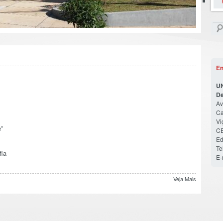
En
U
De
Av
Ca
Vi
”
CE
Ed
Te
fia
E-
Veja Mais