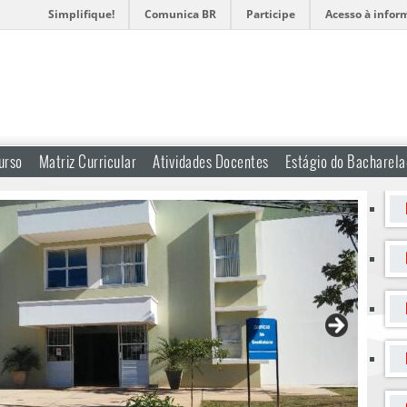
Simplifique!
Comunica BR
Participe
Acesso à infor
urso
Matriz Curricular
Atividades Docentes
Estágio do Bacharel