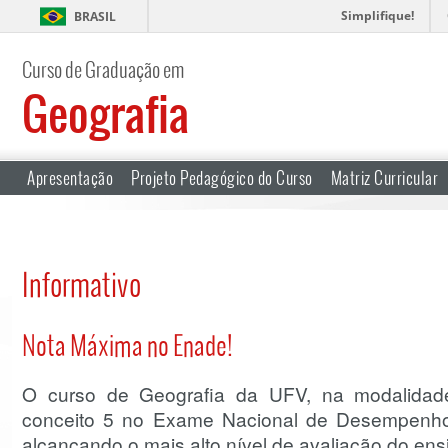
Simplifique!
BRASIL
Curso de Graduação em
Geografia
Apresentação
Projeto Pedagógico do Curso
Matriz Curricular
Informativo
Nota Máxima no Enade!
O curso de Geografia da UFV, na modalidade 
conceito 5 no Exame Nacional de Desempenho
alcançando o mais alto nível de avaliação do ensin