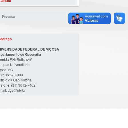
Contato
dereço
NIVERSIDADE FEDERAL DE VIÇOSA
partamento de Geografia
enida P.H. Rolfs, s/nº
mpus Universitário
çosa/MG
P: 36.570-900
ifício da GeoHistória
lefone: (31) 3612-7402
mail: dge@ufv.br