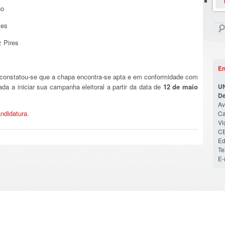
no
tes
z Pires
En
constatou-se que a chapa encontra-se apta e em conformidade com
da a iniciar sua campanha eleitoral a partir da data de
12 de maio
U
De
Av
ndidatura.
Ca
Vi
CE
Ed
Te
E-