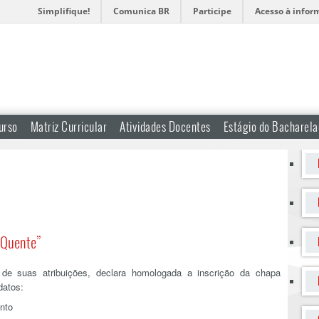
Simplifique!
Comunica BR
Participe
Acesso à infor
urso
Matriz Curricular
Atividades Docentes
Estágio do Bacharel
“Quente”
e suas atribuições, declara homologada a inscrição da chapa
datos:
nto