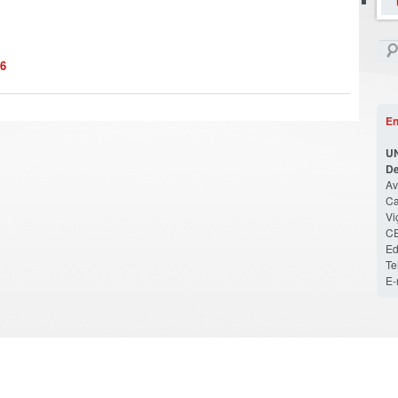
26
En
U
De
Av
Ca
Vi
CE
Ed
Te
E-