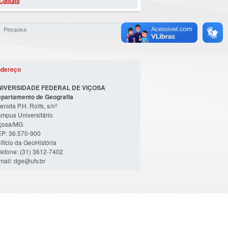
Contato
dereço
NIVERSIDADE FEDERAL DE VIÇOSA
partamento de Geografia
enida P.H. Rolfs, s/nº
mpus Universitário
çosa/MG
P: 36.570-900
ifício da GeoHistória
lefone: (31) 3612-7402
mail: dge@ufv.br